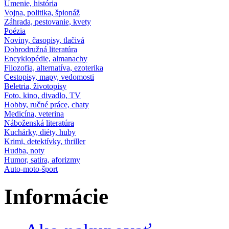
Umenie, história
Vojna, politika, špionáž
Záhrada, pestovanie, kvety
Poézia
Noviny, časopisy, tlačivá
Dobrodružná literatúra
Encyklopédie, almanachy
Filozofia, alternatíva, ezoterika
Cestopisy, mapy, vedomosti
Beletria, životopisy
Foto, kino, divadlo, TV
Hobby, ručné práce, chaty
Medicína, veterina
Náboženská literatúra
Kuchárky, diéty, huby
Krimi, detektívky, thriller
Hudba, noty
Humor, satira, aforizmy
Auto-moto-šport
Informácie