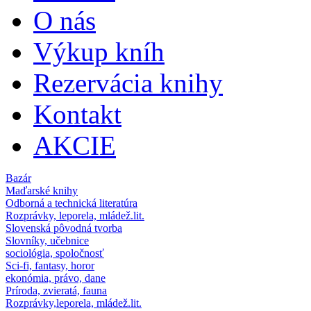
O nás
Výkup kníh
Rezervácia knihy
Kontakt
AKCIE
Bazár
Maďarské knihy
Odborná a technická literatúra
Rozprávky, leporela, mládež.lit.
Slovenská pôvodná tvorba
Slovníky, učebnice
sociológia, spoločnosť
Sci-fi, fantasy, horor
ekonómia, právo, dane
Príroda, zvieratá, fauna
Rozprávky,leporela, mládež.lit.