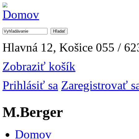
Jump to Navigation
Hľadať
Vyhľadávanie
Hlavná 12, Košice
055 / 62
Zobraziť košík
Prihlásiť sa
Zaregistrovať s
M.Berger
Domov
Hlavné menu