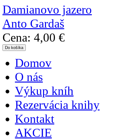
Damianovo jazero
Anto Gardaš
Cena:
4,00 €
Domov
Hlavné menu
O nás
Výkup kníh
Rezervácia knihy
Kontakt
AKCIE