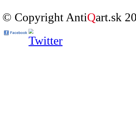
© Copyright Anti
Q
art.sk 2