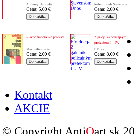
Anthony Horowitz
Robert Louis Stevenson
Cena:
5,00 €
Cena:
2,00 €
Slávne francúzske procesy
Z galejníka policajným
prefektom I. - IV.
Maximilian Jacta
F.Vidocq
Cena:
2,00 €
Cena:
8,00 €
Kontakt
AKCIE
© Copyright Anti
Q
art.sk 2