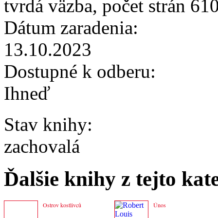
tvrdá väzba, počet strán 61
Dátum zaradenia:
13.10.2023
Dostupné k odberu:
Ihneď
Stav knihy:
zachovalá
Ďalšie knihy z tejto kat
Ostrov kostlivců
Únos
Hlavné menu