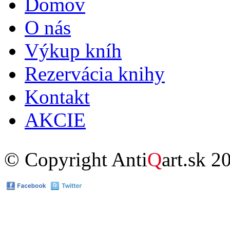
Domov
Hlavné menu
O nás
Výkup kníh
Rezervácia knihy
Kontakt
AKCIE
© Copyright Anti
Q
art.sk 2