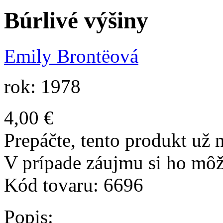
Búrlivé výšiny
Emily Brontëová
rok: 1978
4,00 €
Prepáčte, tento produkt už n
V prípade záujmu si ho môž
Kód tovaru:
6696
Popis: