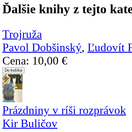
Ďalšie knihy z tejto kat
Trojruža
Pavol Dobšinský
,
Ľudovít F
Cena:
10,00 €
Prázdniny v ríši rozprávok
Kir Buličov