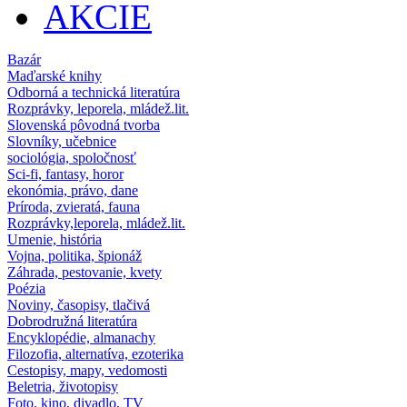
AKCIE
Bazár
Maďarské knihy
Odborná a technická literatúra
Rozprávky, leporela, mládež.lit.
Slovenská pôvodná tvorba
Slovníky, učebnice
sociológia, spoločnosť
Sci-fi, fantasy, horor
ekonómia, právo, dane
Príroda, zvieratá, fauna
Rozprávky,leporela, mládež.lit.
Umenie, história
Vojna, politika, špionáž
Záhrada, pestovanie, kvety
Poézia
Noviny, časopisy, tlačivá
Dobrodružná literatúra
Encyklopédie, almanachy
Filozofia, alternatíva, ezoterika
Cestopisy, mapy, vedomosti
Beletria, životopisy
Foto, kino, divadlo, TV