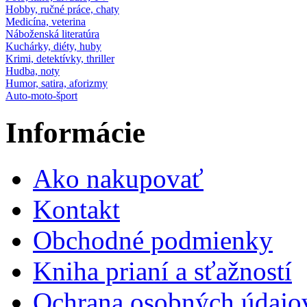
Hobby, ručné práce, chaty
Medicína, veterina
Náboženská literatúra
Kuchárky, diéty, huby
Krimi, detektívky, thriller
Hudba, noty
Humor, satira, aforizmy
Auto-moto-šport
Informácie
Ako nakupovať
Kontakt
Obchodné podmienky
Kniha prianí a sťažností
Ochrana osobných údajo