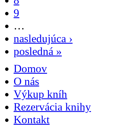
8
9
…
nasledujúca ›
posledná »
Domov
Hlavné menu
O nás
Výkup kníh
Rezervácia knihy
Kontakt