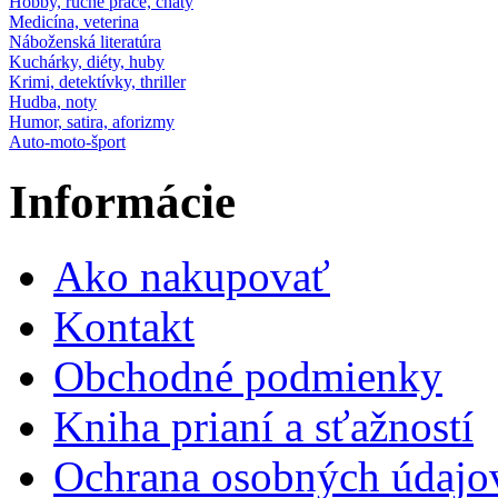
Hobby, ručné práce, chaty
Medicína, veterina
Náboženská literatúra
Kuchárky, diéty, huby
Krimi, detektívky, thriller
Hudba, noty
Humor, satira, aforizmy
Auto-moto-šport
Informácie
Ako nakupovať
Kontakt
Obchodné podmienky
Kniha prianí a sťažností
Ochrana osobných údajo