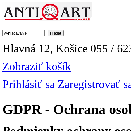
Jump to Navigation
Hľadať
Vyhľadávanie
Hlavná 12, Košice
055 / 62
Zobraziť košík
Prihlásiť sa
Zaregistrovať s
GDPR - Ochrana oso
Podmienky ochrany os