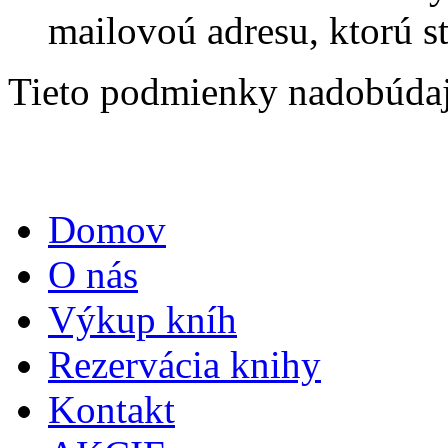
mailovoú adresu, ktorú s
Tieto podmienky nadobúdaj
Domov
Hlavné menu
O nás
Výkup kníh
Rezervácia knihy
Kontakt