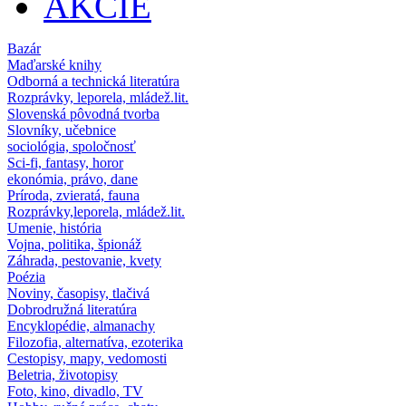
AKCIE
Bazár
Maďarské knihy
Odborná a technická literatúra
Rozprávky, leporela, mládež.lit.
Slovenská pôvodná tvorba
Slovníky, učebnice
sociológia, spoločnosť
Sci-fi, fantasy, horor
ekonómia, právo, dane
Príroda, zvieratá, fauna
Rozprávky,leporela, mládež.lit.
Umenie, história
Vojna, politika, špionáž
Záhrada, pestovanie, kvety
Poézia
Noviny, časopisy, tlačivá
Dobrodružná literatúra
Encyklopédie, almanachy
Filozofia, alternatíva, ezoterika
Cestopisy, mapy, vedomosti
Beletria, životopisy
Foto, kino, divadlo, TV