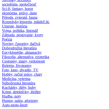
sociológia, spoločnosť
Sci-fi, fantasy, horor
ekonómia, právo, dane
Príroda, zvieratá, fauna
Rozprávky,leporela, mládež.lit.
Umenie, história
Vojna, politika, špionáž
Záhrada, pestovanie, kvety
Poézia
Noviny, časopisy, tlačivá
Dobrodružná literatúra
Encyklopédie, almanachy
Filozofia, alternatíva, ezoterika
Cestopisy, mapy, vedomosti
Beletria, životopisy
Foto, kino, divadlo, TV
Hobby, ručné práce, chaty
Medicína, veterina
Náboženská literatúra
Kuchárky, diéty, huby
Krimi, detektívky, thriller
Hudba, noty
Humor, satira, aforizmy
Auto-moto-šport