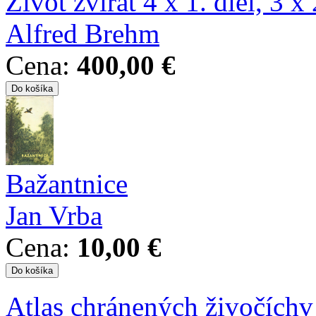
Život zvířat 4 x 1. diel, 3 x 2
Alfred Brehm
Cena:
400,00 €
Bažantnice
Jan Vrba
Cena:
10,00 €
Atlas chránených živočíchv