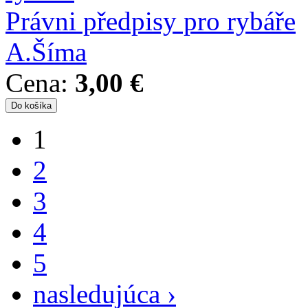
Právni předpisy pro rybáře
A.Šíma
Cena:
3,00 €
1
Stránky
2
3
4
5
nasledujúca ›