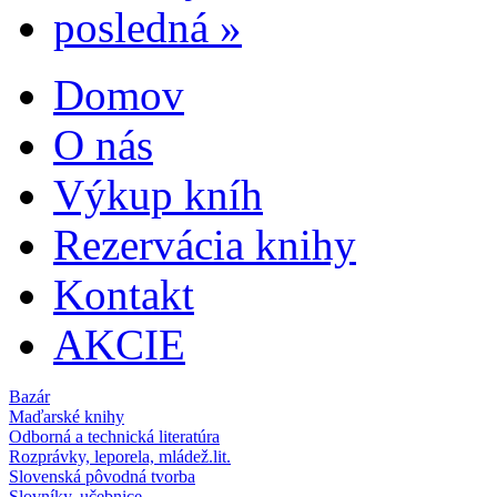
posledná »
Domov
Hlavné menu
O nás
Výkup kníh
Rezervácia knihy
Kontakt
AKCIE
Bazár
Maďarské knihy
Odborná a technická literatúra
Rozprávky, leporela, mládež.lit.
Slovenská pôvodná tvorba
Slovníky, učebnice