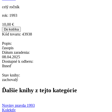
celý ročník
rok: 1993
10,00 €
Kód tovaru:
43938
Popis:
časopis
Dátum zaradenia:
08.04.2025
Dostupné k odberu:
Ihneď
Stav knihy:
zachovalý
Ďalšie knihy z tejto kategórie
Noviny pravda 1993
Kolektív