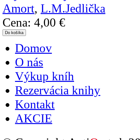
Amort
,
L.M.Jedlička
Cena:
4,00 €
Domov
Hlavné menu
O nás
Výkup kníh
Rezervácia knihy
Kontakt
AKCIE