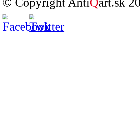
© Copyright Anti
Q
art.sk 2