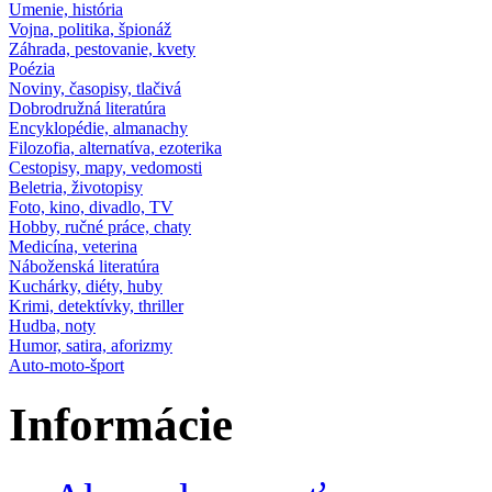
Umenie, história
Vojna, politika, špionáž
Záhrada, pestovanie, kvety
Poézia
Noviny, časopisy, tlačivá
Dobrodružná literatúra
Encyklopédie, almanachy
Filozofia, alternatíva, ezoterika
Cestopisy, mapy, vedomosti
Beletria, životopisy
Foto, kino, divadlo, TV
Hobby, ručné práce, chaty
Medicína, veterina
Náboženská literatúra
Kuchárky, diéty, huby
Krimi, detektívky, thriller
Hudba, noty
Humor, satira, aforizmy
Auto-moto-šport
Informácie