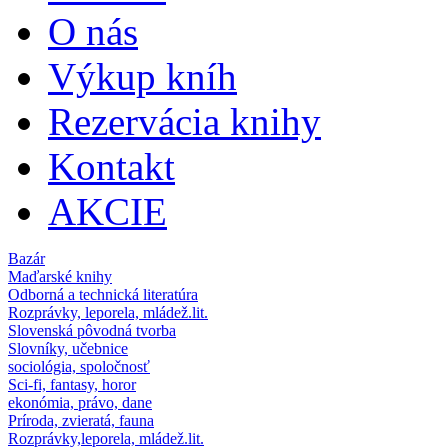
O nás
Výkup kníh
Rezervácia knihy
Kontakt
AKCIE
Bazár
Maďarské knihy
Odborná a technická literatúra
Rozprávky, leporela, mládež.lit.
Slovenská pôvodná tvorba
Slovníky, učebnice
sociológia, spoločnosť
Sci-fi, fantasy, horor
ekonómia, právo, dane
Príroda, zvieratá, fauna
Rozprávky,leporela, mládež.lit.