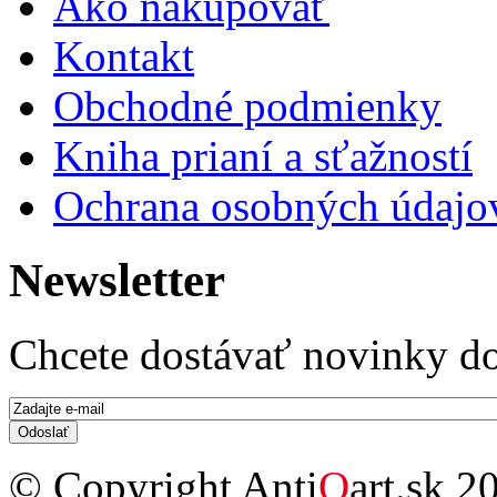
Ako nakupovať
Kontakt
Obchodné podmienky
Kniha prianí a sťažností
Ochrana osobných údajo
Newsletter
Chcete dostávať novinky do
E-mail
*
© Copyright Anti
Q
art.sk 2