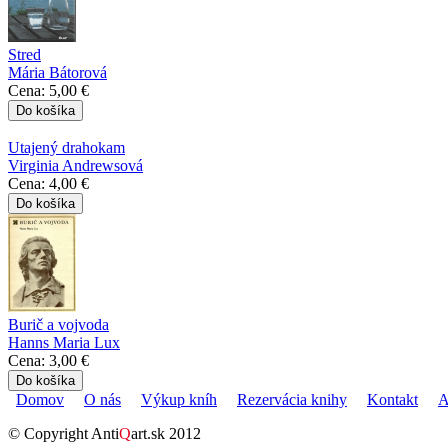
Stred
Mária Bátorová
Cena:
5,00 €
Utajený drahokam
Virginia Andrewsová
Cena:
4,00 €
Burič a vojvoda
Hanns Maria Lux
Cena:
3,00 €
Domov
O nás
Výkup kníh
Rezervácia knihy
Kontakt
A
Hlavné menu
© Copyright Anti
Q
art.sk 2012