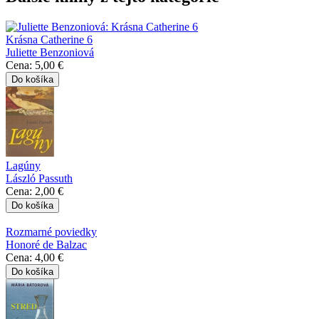
Krásna Catherine 6
Juliette Benzoniová
Cena:
5,00 €
Lagúny
László Passuth
Cena:
2,00 €
Rozmarné poviedky
Honoré de Balzac
Cena:
4,00 €