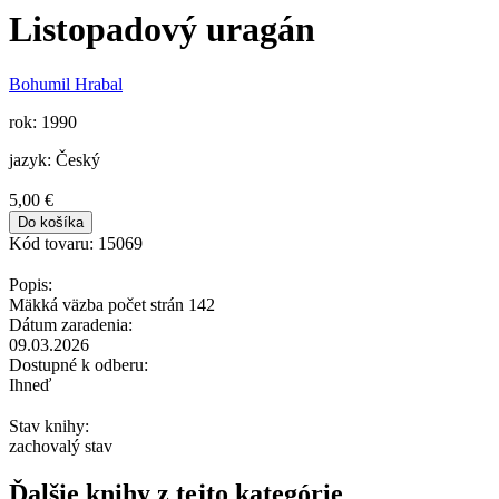
Listopadový uragán
Bohumil Hrabal
rok: 1990
jazyk: Český
5,00 €
Kód tovaru:
15069
Popis:
Mäkká väzba počet strán 142
Dátum zaradenia:
09.03.2026
Dostupné k odberu:
Ihneď
Stav knihy:
zachovalý stav
Ďalšie knihy z tejto kategórie