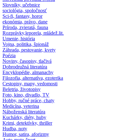
Slovníky, učebnice
sociológia, spoločnosť
Sci-fi, fantasy, horor
ekonómia, právo, dane
Príroda, zvieratá, fauna
Rozprávky,leporela, mládež.lit.
Umenie, história
Vojna, politika, špionáž
Záhrada, pestovanie, kvety
Poézia
Noviny, časopisy, tlačivá
Dobrodružná literatúra
Encyklopédie, almanachy
Filozofia, alternatíva, ezoterika
Cestopisy, mapy, vedomosti
Beletria, životopisy
Foto, kino, divadlo, TV
Hobby, ručné práce, chaty
Medicína, veterina
Náboženská literatúra
Kuchárky, diéty, huby
Krimi, detektívky, thriller
Hudba, noty
Humor, satira, aforizmy
Auto-moto-šport