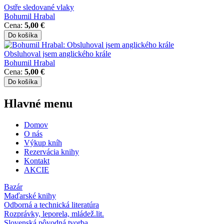
Ostře sledované vlaky
Bohumil Hrabal
Cena:
5,00 €
Obsluhoval jsem anglického krále
Bohumil Hrabal
Cena:
5,00 €
Hlavné menu
Domov
O nás
Výkup kníh
Rezervácia knihy
Kontakt
AKCIE
Bazár
Maďarské knihy
Odborná a technická literatúra
Rozprávky, leporela, mládež.lit.
Slovenská pôvodná tvorba