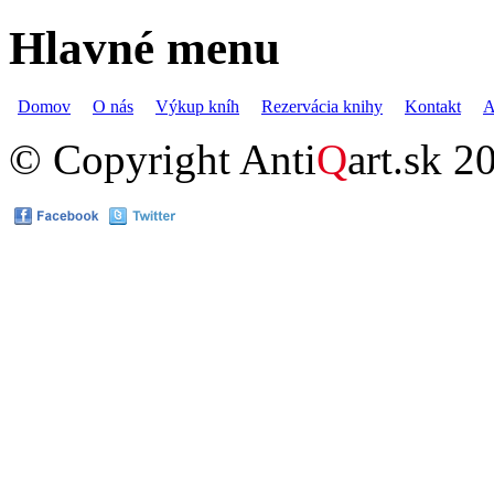
Hlavné menu
Domov
O nás
Výkup kníh
Rezervácia knihy
Kontakt
A
© Copyright Anti
Q
art.sk 2