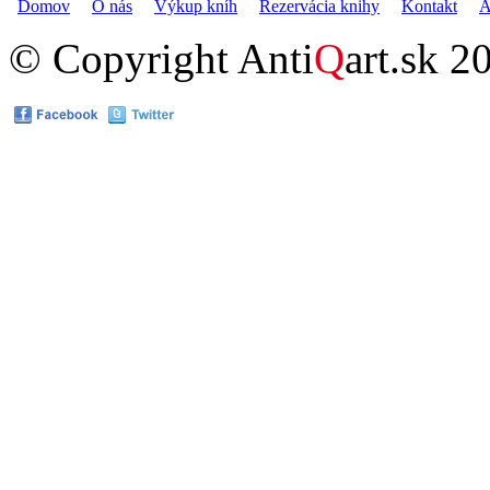
Domov
O nás
Výkup kníh
Rezervácia knihy
Kontakt
A
© Copyright Anti
Q
art.sk 2