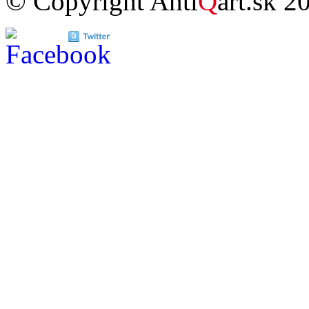
© Copyright Anti
Q
art.sk 2