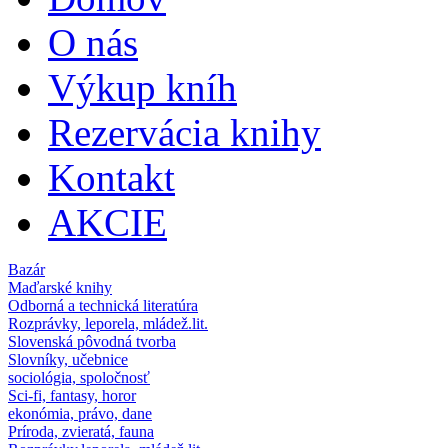
Hlavné menu
O nás
Výkup kníh
Rezervácia knihy
Kontakt
AKCIE
Bazár
Maďarské knihy
Odborná a technická literatúra
Rozprávky, leporela, mládež.lit.
Slovenská pôvodná tvorba
Slovníky, učebnice
sociológia, spoločnosť
Sci-fi, fantasy, horor
ekonómia, právo, dane
Príroda, zvieratá, fauna