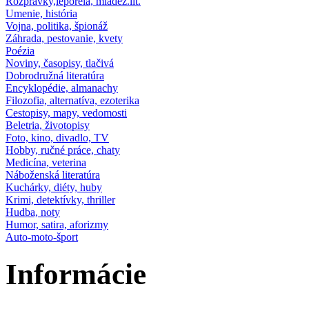
Rozprávky,leporela, mládež.lit.
Umenie, história
Vojna, politika, špionáž
Záhrada, pestovanie, kvety
Poézia
Noviny, časopisy, tlačivá
Dobrodružná literatúra
Encyklopédie, almanachy
Filozofia, alternatíva, ezoterika
Cestopisy, mapy, vedomosti
Beletria, životopisy
Foto, kino, divadlo, TV
Hobby, ručné práce, chaty
Medicína, veterina
Náboženská literatúra
Kuchárky, diéty, huby
Krimi, detektívky, thriller
Hudba, noty
Humor, satira, aforizmy
Auto-moto-šport
Informácie