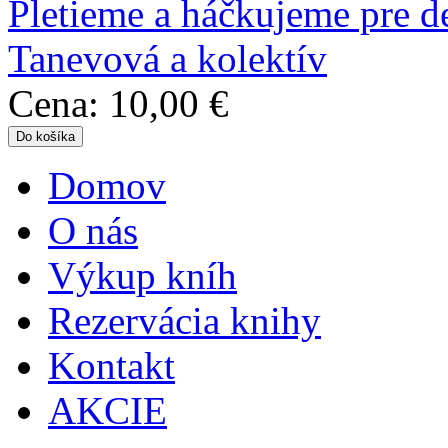
Pletieme a háčkujeme pre de
Tanevová a kolektív
Cena:
10,00 €
Domov
Hlavné menu
O nás
Výkup kníh
Rezervácia knihy
Kontakt
AKCIE