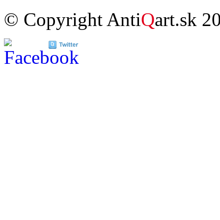
© Copyright Anti
Q
art.sk 2