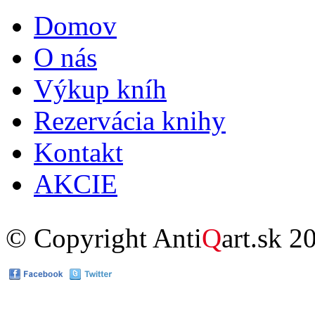
Domov
Hlavné menu
O nás
Výkup kníh
Rezervácia knihy
Kontakt
AKCIE
© Copyright Anti
Q
art.sk 2