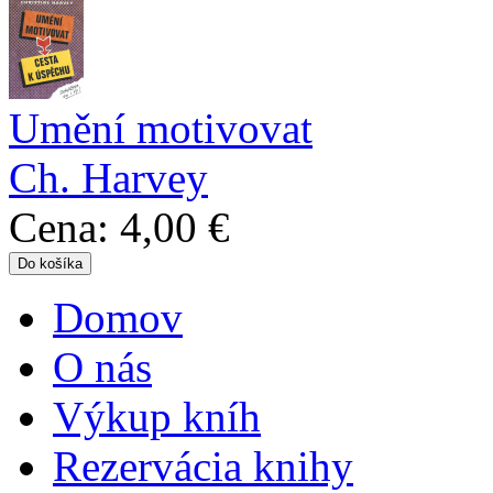
Umění motivovat
Ch. Harvey
Cena:
4,00 €
Domov
Hlavné menu
O nás
Výkup kníh
Rezervácia knihy