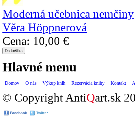
Moderná učebnica nemčiny
Věra Höppnerová
Cena:
10,00 €
Hlavné menu
Domov
O nás
Výkup kníh
Rezervácia knihy
Kontakt
A
© Copyright Anti
Q
art.sk 2