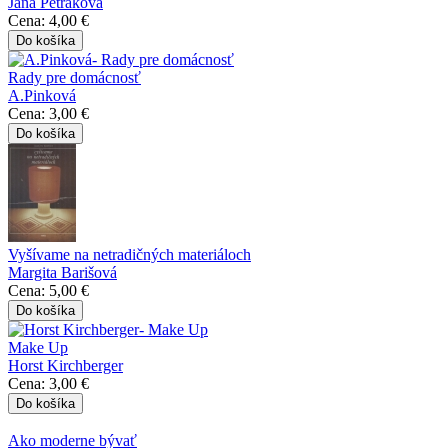
Jana Petráková
Cena:
4,00 €
Rady pre domácnosť
A.Pinková
Cena:
3,00 €
Vyšívame na netradičných materiáloch
Margita Barišová
Cena:
5,00 €
Make Up
Horst Kirchberger
Cena:
3,00 €
Ako moderne bývať