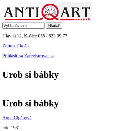
Jump to Navigation
Hľadať
Vyhľadávanie
Hlavná 12, Košice
055 / 623 09 77
Zobraziť košík
Prihlásiť sa
Zaregistrovať sa
Urob si bábky
Urob si bábky
Anna Cigánová
rok: 1981