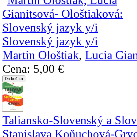
Slovenský jazyk y/i
Martin Ološtiak
,
Lucia Gian
Cena:
5,00 €
Taliansko-Slovenský a Slov
Stanislava Koňuchová-Gry