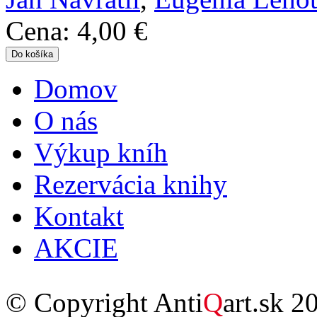
Cena:
4,00 €
Domov
Hlavné menu
O nás
Výkup kníh
Rezervácia knihy
Kontakt
AKCIE
© Copyright Anti
Q
art.sk 2