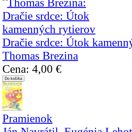
Dračie srdce: Útok kamenný
Thomas Brezina
Cena:
4,00 €
Pramienok
Ján Navrátil
,
Eugénia Lehot