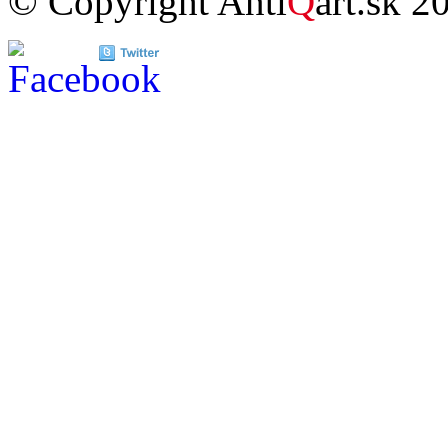
© Copyright Anti
Q
art.sk 2