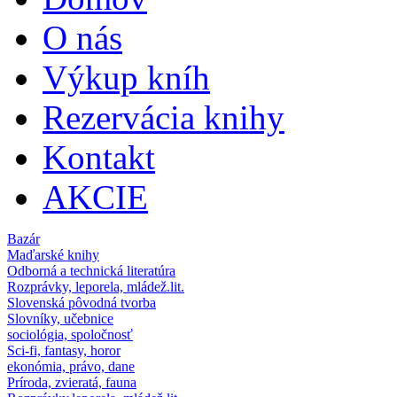
Hlavné menu
O nás
Výkup kníh
Rezervácia knihy
Kontakt
AKCIE
Bazár
Maďarské knihy
Odborná a technická literatúra
Rozprávky, leporela, mládež.lit.
Slovenská pôvodná tvorba
Slovníky, učebnice
sociológia, spoločnosť
Sci-fi, fantasy, horor
ekonómia, právo, dane
Príroda, zvieratá, fauna