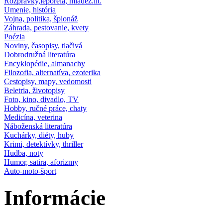
Rozprávky,leporela, mládež.lit.
Umenie, história
Vojna, politika, špionáž
Záhrada, pestovanie, kvety
Poézia
Noviny, časopisy, tlačivá
Dobrodružná literatúra
Encyklopédie, almanachy
Filozofia, alternatíva, ezoterika
Cestopisy, mapy, vedomosti
Beletria, životopisy
Foto, kino, divadlo, TV
Hobby, ručné práce, chaty
Medicína, veterina
Náboženská literatúra
Kuchárky, diéty, huby
Krimi, detektívky, thriller
Hudba, noty
Humor, satira, aforizmy
Auto-moto-šport
Informácie