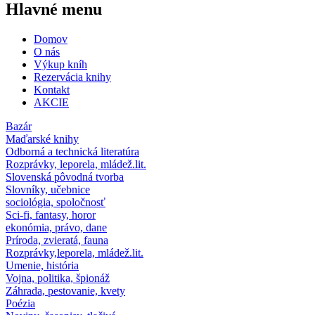
Hlavné menu
Domov
O nás
Výkup kníh
Rezervácia knihy
Kontakt
AKCIE
Bazár
Maďarské knihy
Odborná a technická literatúra
Rozprávky, leporela, mládež.lit.
Slovenská pôvodná tvorba
Slovníky, učebnice
sociológia, spoločnosť
Sci-fi, fantasy, horor
ekonómia, právo, dane
Príroda, zvieratá, fauna
Rozprávky,leporela, mládež.lit.
Umenie, história
Vojna, politika, špionáž
Záhrada, pestovanie, kvety
Poézia