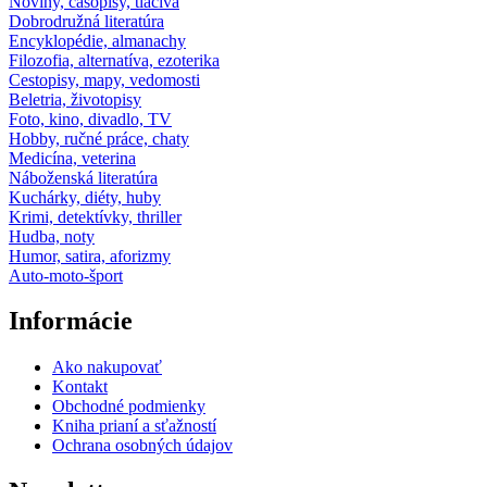
Noviny, časopisy, tlačivá
Dobrodružná literatúra
Encyklopédie, almanachy
Filozofia, alternatíva, ezoterika
Cestopisy, mapy, vedomosti
Beletria, životopisy
Foto, kino, divadlo, TV
Hobby, ručné práce, chaty
Medicína, veterina
Náboženská literatúra
Kuchárky, diéty, huby
Krimi, detektívky, thriller
Hudba, noty
Humor, satira, aforizmy
Auto-moto-šport
Informácie
Ako nakupovať
Kontakt
Obchodné podmienky
Kniha prianí a sťažností
Ochrana osobných údajov