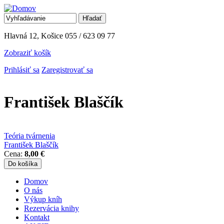
Jump to Navigation
Hľadať
Vyhľadávanie
Hlavná 12, Košice
055 / 623 09 77
Zobraziť košík
Prihlásiť sa
Zaregistrovať sa
František Blaščík
Teória tvárnenia
František Blaščík
Cena:
8,00 €
Domov
O nás
Hlavné menu
Výkup kníh
Rezervácia knihy
Kontakt