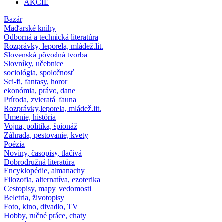
AKCIE
Bazár
Maďarské knihy
Odborná a technická literatúra
Rozprávky, leporela, mládež.lit.
Slovenská pôvodná tvorba
Slovníky, učebnice
sociológia, spoločnosť
Sci-fi, fantasy, horor
ekonómia, právo, dane
Príroda, zvieratá, fauna
Rozprávky,leporela, mládež.lit.
Umenie, história
Vojna, politika, špionáž
Záhrada, pestovanie, kvety
Poézia
Noviny, časopisy, tlačivá
Dobrodružná literatúra
Encyklopédie, almanachy
Filozofia, alternatíva, ezoterika
Cestopisy, mapy, vedomosti
Beletria, životopisy
Foto, kino, divadlo, TV
Hobby, ručné práce, chaty