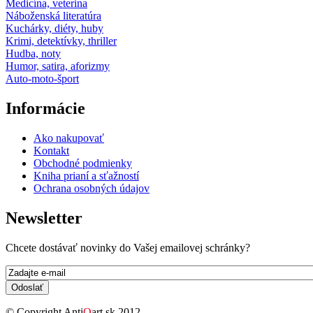
Medicína, veterina
Náboženská literatúra
Kuchárky, diéty, huby
Krimi, detektívky, thriller
Hudba, noty
Humor, satira, aforizmy
Auto-moto-šport
Informácie
Ako nakupovať
Kontakt
Obchodné podmienky
Kniha prianí a sťažností
Ochrana osobných údajov
Newsletter
Chcete dostávať novinky do Vašej emailovej schránky?
E-mail
*
© Copyright Anti
Q
art.sk 2012