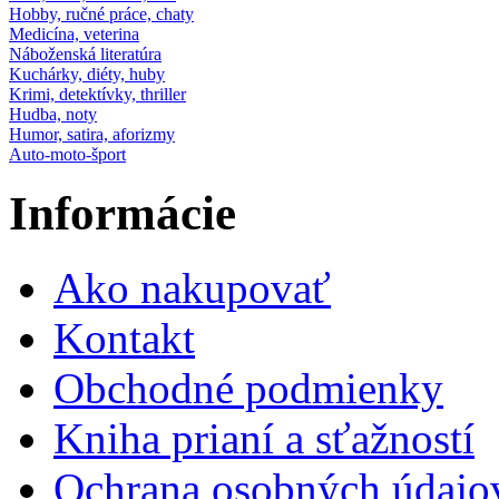
Hobby, ručné práce, chaty
Medicína, veterina
Náboženská literatúra
Kuchárky, diéty, huby
Krimi, detektívky, thriller
Hudba, noty
Humor, satira, aforizmy
Auto-moto-šport
Informácie
Ako nakupovať
Kontakt
Obchodné podmienky
Kniha prianí a sťažností
Ochrana osobných údajo