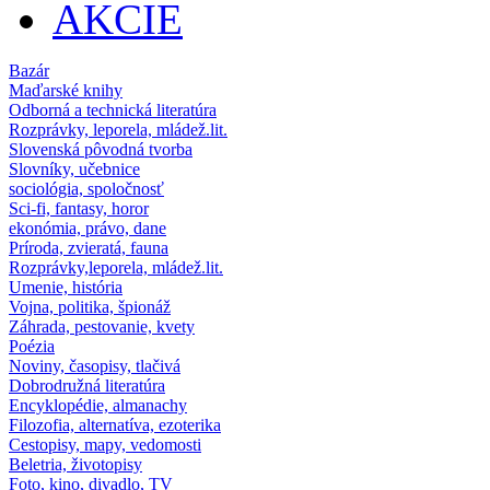
AKCIE
Bazár
Maďarské knihy
Odborná a technická literatúra
Rozprávky, leporela, mládež.lit.
Slovenská pôvodná tvorba
Slovníky, učebnice
sociológia, spoločnosť
Sci-fi, fantasy, horor
ekonómia, právo, dane
Príroda, zvieratá, fauna
Rozprávky,leporela, mládež.lit.
Umenie, história
Vojna, politika, špionáž
Záhrada, pestovanie, kvety
Poézia
Noviny, časopisy, tlačivá
Dobrodružná literatúra
Encyklopédie, almanachy
Filozofia, alternatíva, ezoterika
Cestopisy, mapy, vedomosti
Beletria, životopisy
Foto, kino, divadlo, TV