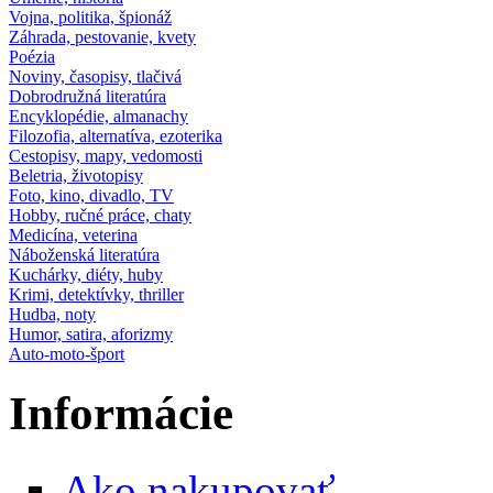
Vojna, politika, špionáž
Záhrada, pestovanie, kvety
Poézia
Noviny, časopisy, tlačivá
Dobrodružná literatúra
Encyklopédie, almanachy
Filozofia, alternatíva, ezoterika
Cestopisy, mapy, vedomosti
Beletria, životopisy
Foto, kino, divadlo, TV
Hobby, ručné práce, chaty
Medicína, veterina
Náboženská literatúra
Kuchárky, diéty, huby
Krimi, detektívky, thriller
Hudba, noty
Humor, satira, aforizmy
Auto-moto-šport
Informácie
Ako nakupovať