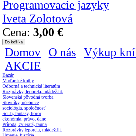
Programovacie jazyky
Iveta Zolotová
Cena:
3,00 €
Domov
O nás
Výkup kní
Hlavné menu
AKCIE
Bazár
Maďarské knihy
Odborná a technická literatúra
Rozprávky, leporela, mládež.lit.
Slovenská pôvodná tvorba
Slovníky, učebnice
sociológia, spoločnosť
Sci-fi, fantasy, horor
ekonómia, právo, dane
Príroda, zvieratá, fauna
Rozprávky,leporela, mládež.lit.
Umenie, história