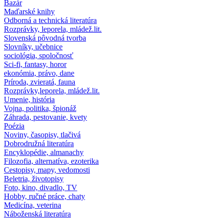
Bazár
Maďarské knihy
Odborná a technická literatúra
Rozprávky, leporela, mládež.lit.
Slovenská pôvodná tvorba
Slovníky, učebnice
sociológia, spoločnosť
Sci-fi, fantasy, horor
ekonómia, právo, dane
Príroda, zvieratá, fauna
Rozprávky,leporela, mládež.lit.
Umenie, história
Vojna, politika, špionáž
Záhrada, pestovanie, kvety
Poézia
Noviny, časopisy, tlačivá
Dobrodružná literatúra
Encyklopédie, almanachy
Filozofia, alternatíva, ezoterika
Cestopisy, mapy, vedomosti
Beletria, životopisy
Foto, kino, divadlo, TV
Hobby, ručné práce, chaty
Medicína, veterina
Náboženská literatúra