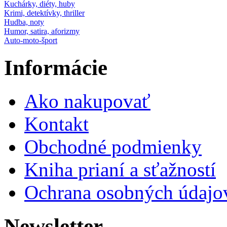
Kuchárky, diéty, huby
Krimi, detektívky, thriller
Hudba, noty
Humor, satira, aforizmy
Auto-moto-šport
Informácie
Ako nakupovať
Kontakt
Obchodné podmienky
Kniha prianí a sťažností
Ochrana osobných údajo
Newsletter