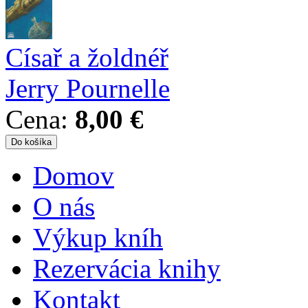
Císař a žoldnéř
Jerry Pournelle
Cena:
8,00 €
Domov
Hlavné menu
O nás
Výkup kníh
Rezervácia knihy
Kontakt