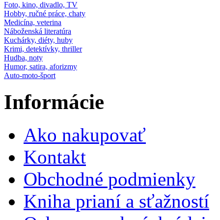
Foto, kino, divadlo, TV
Hobby, ručné práce, chaty
Medicína, veterina
Náboženská literatúra
Kuchárky, diéty, huby
Krimi, detektívky, thriller
Hudba, noty
Humor, satira, aforizmy
Auto-moto-šport
Informácie
Ako nakupovať
Kontakt
Obchodné podmienky
Kniha prianí a sťažností