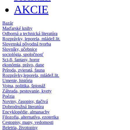
AKCIE
Bazár
Maďarské knihy
Odborná a technická literatúra
Rozprávky, leporela, mládež.lit.
Slovenská pôvodná tvorba
Slovníky, učebnice
sociológia, spoločnosť
Sci-fi, fantasy, horor
ekonómia, právo, dane
Príroda, zvieratá, fauna
Rozprávky,leporela, mládež.lit.
Umenie, história
Vojna, politika, špionáž
Záhrada, pestovanie, kvety
Poézia
Noviny, časopisy, tlačivá
Dobrodružná literatúra
Encyklopédie, almanachy
Filozofia, alternatíva, ezoterika
Cestopisy, mapy, vedomosti
Beletria, životopisy