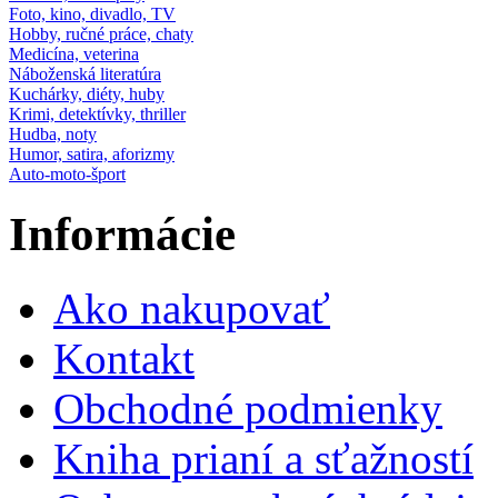
Foto, kino, divadlo, TV
Hobby, ručné práce, chaty
Medicína, veterina
Náboženská literatúra
Kuchárky, diéty, huby
Krimi, detektívky, thriller
Hudba, noty
Humor, satira, aforizmy
Auto-moto-šport
Informácie
Ako nakupovať
Kontakt
Obchodné podmienky
Kniha prianí a sťažností