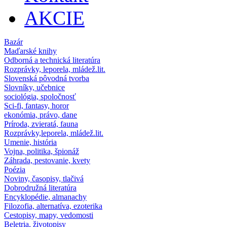
AKCIE
Bazár
Maďarské knihy
Odborná a technická literatúra
Rozprávky, leporela, mládež.lit.
Slovenská pôvodná tvorba
Slovníky, učebnice
sociológia, spoločnosť
Sci-fi, fantasy, horor
ekonómia, právo, dane
Príroda, zvieratá, fauna
Rozprávky,leporela, mládež.lit.
Umenie, história
Vojna, politika, špionáž
Záhrada, pestovanie, kvety
Poézia
Noviny, časopisy, tlačivá
Dobrodružná literatúra
Encyklopédie, almanachy
Filozofia, alternatíva, ezoterika
Cestopisy, mapy, vedomosti
Beletria, životopisy