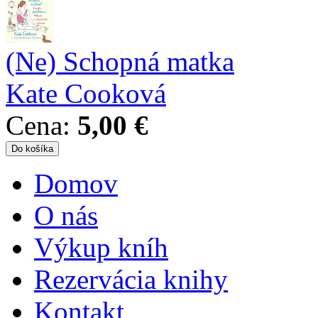
(Ne) Schopná matka
Kate Cooková
Cena:
5,00 €
Domov
Hlavné menu
O nás
Výkup kníh
Rezervácia knihy
Kontakt