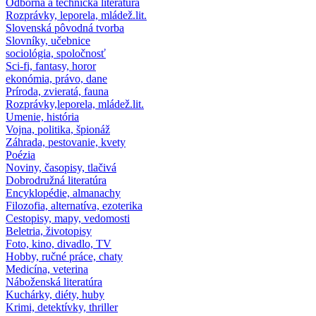
Odborná a technická literatúra
Rozprávky, leporela, mládež.lit.
Slovenská pôvodná tvorba
Slovníky, učebnice
sociológia, spoločnosť
Sci-fi, fantasy, horor
ekonómia, právo, dane
Príroda, zvieratá, fauna
Rozprávky,leporela, mládež.lit.
Umenie, história
Vojna, politika, špionáž
Záhrada, pestovanie, kvety
Poézia
Noviny, časopisy, tlačivá
Dobrodružná literatúra
Encyklopédie, almanachy
Filozofia, alternatíva, ezoterika
Cestopisy, mapy, vedomosti
Beletria, životopisy
Foto, kino, divadlo, TV
Hobby, ručné práce, chaty
Medicína, veterina
Náboženská literatúra
Kuchárky, diéty, huby
Krimi, detektívky, thriller