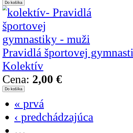
Pravidlá športovej gymnast
Kolektív
Cena:
2,00 €
« prvá
Stránky
‹ predchádzajúca
…