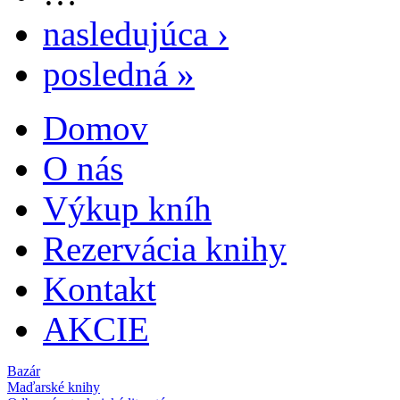
nasledujúca ›
posledná »
Domov
Hlavné menu
O nás
Výkup kníh
Rezervácia knihy
Kontakt
AKCIE
Bazár
Maďarské knihy