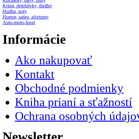
Kuchárky, diéty, huby
Krimi, detektívky, thriller
Hudba, noty
Humor, satira, aforizmy
Auto-moto-šport
Informácie
Ako nakupovať
Kontakt
Obchodné podmienky
Kniha prianí a sťažností
Ochrana osobných údajo
Newsletter