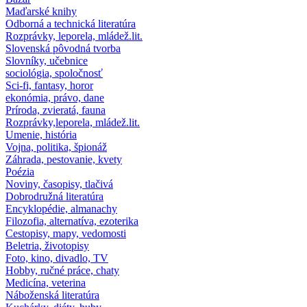
Maďarské knihy
Odborná a technická literatúra
Rozprávky, leporela, mládež.lit.
Slovenská pôvodná tvorba
Slovníky, učebnice
sociológia, spoločnosť
Sci-fi, fantasy, horor
ekonómia, právo, dane
Príroda, zvieratá, fauna
Rozprávky,leporela, mládež.lit.
Umenie, história
Vojna, politika, špionáž
Záhrada, pestovanie, kvety
Poézia
Noviny, časopisy, tlačivá
Dobrodružná literatúra
Encyklopédie, almanachy
Filozofia, alternatíva, ezoterika
Cestopisy, mapy, vedomosti
Beletria, životopisy
Foto, kino, divadlo, TV
Hobby, ručné práce, chaty
Medicína, veterina
Náboženská literatúra