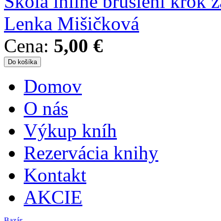
Škola inline bruslení krok 
Lenka Mišičková
Cena:
5,00 €
Domov
Hlavné menu
O nás
Výkup kníh
Rezervácia knihy
Kontakt
AKCIE
Bazár