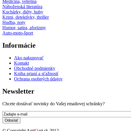
Medicína, veterina
Náboženská literatúra
Kuchárky, diéty, huby
Krimi, detektívky, thriller
Hudba, noty
Humor, satira, aforizmy
Auto-moto-šport
Informácie
Ako nakupovať
Kontakt
Obchodné podmienky
Kniha prianí a sťažností
Ochrana osobných údajov
Newsletter
Chcete dostávať novinky do Vašej emailovej schránky?
E-mail
*
© Copyright Anti
Q
art.sk 2012