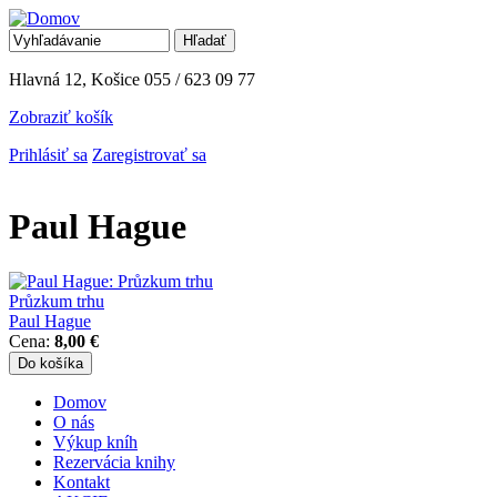
Jump to Navigation
Hľadať
Vyhľadávanie
Hlavná 12, Košice
055 / 623 09 77
Zobraziť košík
Prihlásiť sa
Zaregistrovať sa
Paul Hague
Průzkum trhu
Paul Hague
Cena:
8,00 €
Domov
O nás
Hlavné menu
Výkup kníh
Rezervácia knihy
Kontakt