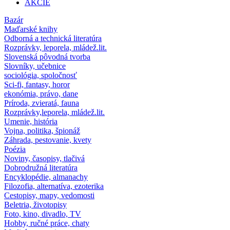
AKCIE
Bazár
Maďarské knihy
Odborná a technická literatúra
Rozprávky, leporela, mládež.lit.
Slovenská pôvodná tvorba
Slovníky, učebnice
sociológia, spoločnosť
Sci-fi, fantasy, horor
ekonómia, právo, dane
Príroda, zvieratá, fauna
Rozprávky,leporela, mládež.lit.
Umenie, história
Vojna, politika, špionáž
Záhrada, pestovanie, kvety
Poézia
Noviny, časopisy, tlačivá
Dobrodružná literatúra
Encyklopédie, almanachy
Filozofia, alternatíva, ezoterika
Cestopisy, mapy, vedomosti
Beletria, životopisy
Foto, kino, divadlo, TV
Hobby, ručné práce, chaty