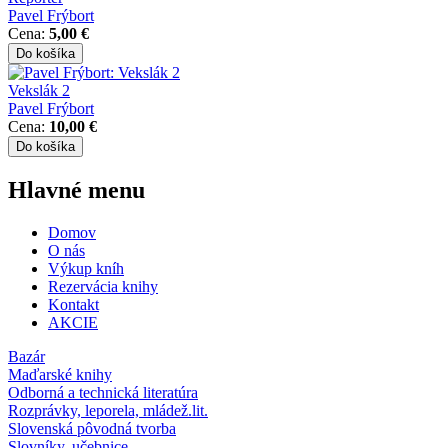
Pavel Frýbort
Cena:
5,00 €
Vekslák 2
Pavel Frýbort
Cena:
10,00 €
Hlavné menu
Domov
O nás
Výkup kníh
Rezervácia knihy
Kontakt
AKCIE
Bazár
Maďarské knihy
Odborná a technická literatúra
Rozprávky, leporela, mládež.lit.
Slovenská pôvodná tvorba
Slovníky, učebnice