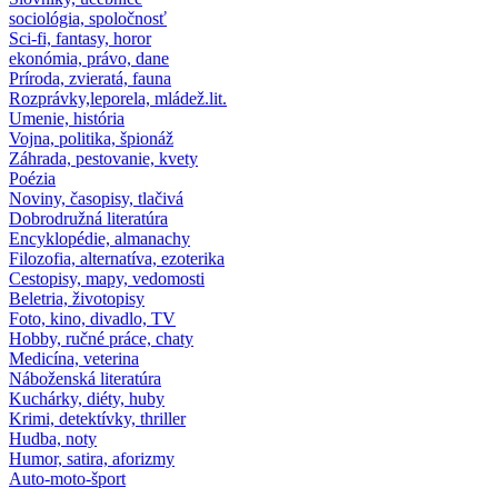
sociológia, spoločnosť
Sci-fi, fantasy, horor
ekonómia, právo, dane
Príroda, zvieratá, fauna
Rozprávky,leporela, mládež.lit.
Umenie, história
Vojna, politika, špionáž
Záhrada, pestovanie, kvety
Poézia
Noviny, časopisy, tlačivá
Dobrodružná literatúra
Encyklopédie, almanachy
Filozofia, alternatíva, ezoterika
Cestopisy, mapy, vedomosti
Beletria, životopisy
Foto, kino, divadlo, TV
Hobby, ručné práce, chaty
Medicína, veterina
Náboženská literatúra
Kuchárky, diéty, huby
Krimi, detektívky, thriller
Hudba, noty
Humor, satira, aforizmy
Auto-moto-šport