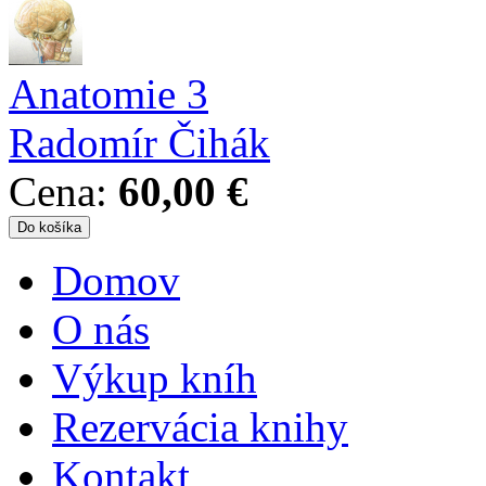
Anatomie 3
Radomír Čihák
Cena:
60,00 €
Domov
Hlavné menu
O nás
Výkup kníh
Rezervácia knihy
Kontakt