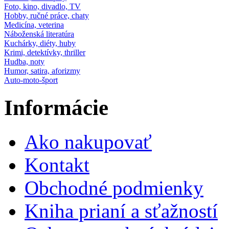
Foto, kino, divadlo, TV
Hobby, ručné práce, chaty
Medicína, veterina
Náboženská literatúra
Kuchárky, diéty, huby
Krimi, detektívky, thriller
Hudba, noty
Humor, satira, aforizmy
Auto-moto-šport
Informácie
Ako nakupovať
Kontakt
Obchodné podmienky
Kniha prianí a sťažností