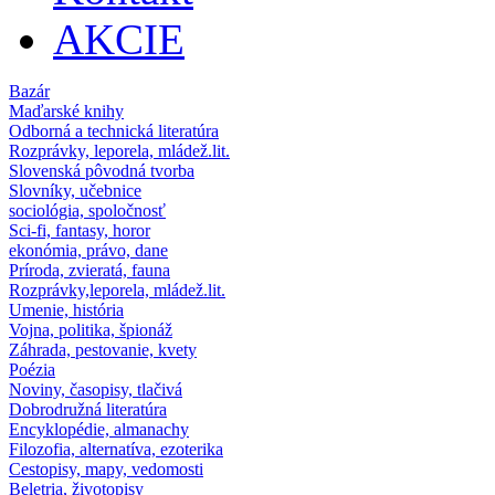
AKCIE
Bazár
Maďarské knihy
Odborná a technická literatúra
Rozprávky, leporela, mládež.lit.
Slovenská pôvodná tvorba
Slovníky, učebnice
sociológia, spoločnosť
Sci-fi, fantasy, horor
ekonómia, právo, dane
Príroda, zvieratá, fauna
Rozprávky,leporela, mládež.lit.
Umenie, história
Vojna, politika, špionáž
Záhrada, pestovanie, kvety
Poézia
Noviny, časopisy, tlačivá
Dobrodružná literatúra
Encyklopédie, almanachy
Filozofia, alternatíva, ezoterika
Cestopisy, mapy, vedomosti
Beletria, životopisy