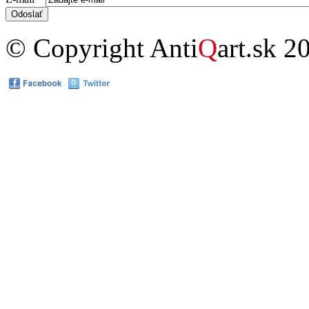
© Copyright Anti
Q
art.sk 2