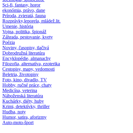
Sci-fi, fantasy, horor
ekonómia, právo, dane
Príroda, zvieratá, fauna
Rozprávky,leporela, mládež.lit.
Umenie, história
Vojna, politika, špionáž
Záhrada, pestovanie, kvety
Poézia
Noviny, časopisy, tlačivá
Dobrodružná literatúra
Encyklopédie, almanachy
Filozofia, alternatíva, ezoterika
Cestopisy, mapy, vedomosti
Beletria, životopisy
Foto, kino, divadlo, TV
Hobby, ručné práce, chaty
Medicína, veterina
Náboženská literatúra
Kuchárky, diéty, huby
Krimi, detektívky, thriller
Hudba, noty
Humor, satira, aforizmy
Auto-moto-šport