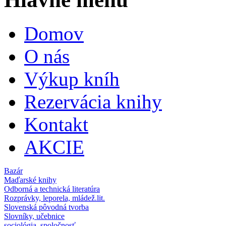
Domov
O nás
Výkup kníh
Rezervácia knihy
Kontakt
AKCIE
Bazár
Maďarské knihy
Odborná a technická literatúra
Rozprávky, leporela, mládež.lit.
Slovenská pôvodná tvorba
Slovníky, učebnice
sociológia, spoločnosť