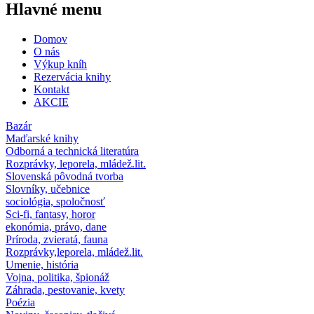
Hlavné menu
Domov
O nás
Výkup kníh
Rezervácia knihy
Kontakt
AKCIE
Bazár
Maďarské knihy
Odborná a technická literatúra
Rozprávky, leporela, mládež.lit.
Slovenská pôvodná tvorba
Slovníky, učebnice
sociológia, spoločnosť
Sci-fi, fantasy, horor
ekonómia, právo, dane
Príroda, zvieratá, fauna
Rozprávky,leporela, mládež.lit.
Umenie, história
Vojna, politika, špionáž
Záhrada, pestovanie, kvety
Poézia