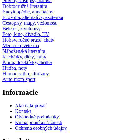
Noviny, časopisy, tlačivá
Dobrodružná literatúra
Encyklopédie, almanachy
Filozofia, alternatíva, ezoterika
Cestopisy, mapy, vedomosti
Beletria, životopisy
Foto, kino, divadlo, TV
Hobby, ručné práce, chaty
Medicína, veterina
Náboženská literatúra
Kuchárky, diéty, huby
Krimi, detektívky, thriller
Hudba, noty
Humor, satira, aforizmy
Auto-moto-šport
Informácie
Ako nakupovať
Kontakt
Obchodné podmienky
Kniha prianí a sťažností
Ochrana osobných údajov