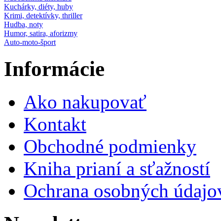
Kuchárky, diéty, huby
Krimi, detektívky, thriller
Hudba, noty
Humor, satira, aforizmy
Auto-moto-šport
Informácie
Ako nakupovať
Kontakt
Obchodné podmienky
Kniha prianí a sťažností
Ochrana osobných údajo