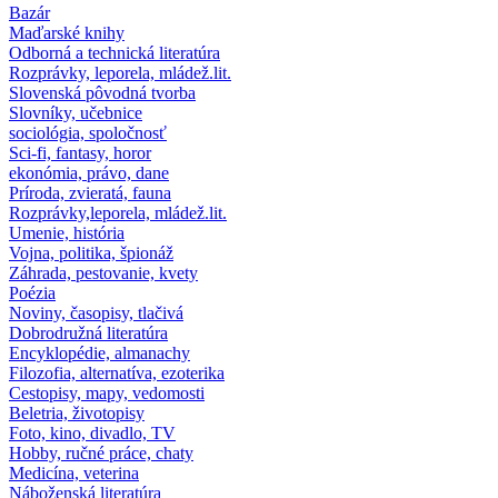
Bazár
Maďarské knihy
Odborná a technická literatúra
Rozprávky, leporela, mládež.lit.
Slovenská pôvodná tvorba
Slovníky, učebnice
sociológia, spoločnosť
Sci-fi, fantasy, horor
ekonómia, právo, dane
Príroda, zvieratá, fauna
Rozprávky,leporela, mládež.lit.
Umenie, história
Vojna, politika, špionáž
Záhrada, pestovanie, kvety
Poézia
Noviny, časopisy, tlačivá
Dobrodružná literatúra
Encyklopédie, almanachy
Filozofia, alternatíva, ezoterika
Cestopisy, mapy, vedomosti
Beletria, životopisy
Foto, kino, divadlo, TV
Hobby, ručné práce, chaty
Medicína, veterina
Náboženská literatúra