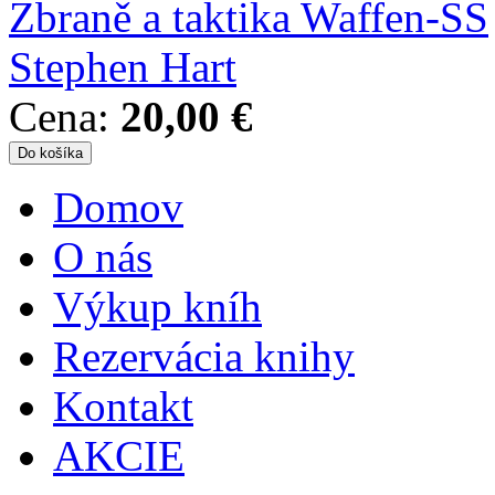
Zbraně a taktika Waffen-SS
Stephen Hart
Cena:
20,00 €
Domov
Hlavné menu
O nás
Výkup kníh
Rezervácia knihy
Kontakt
AKCIE